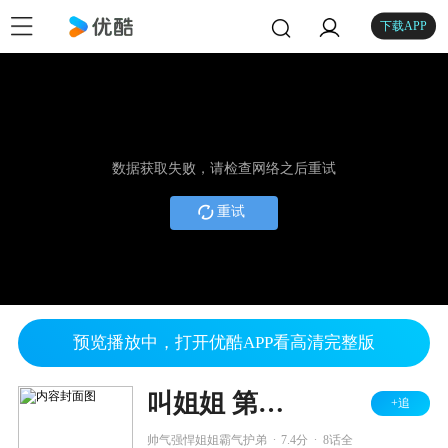
下载APP
数据获取失败，请检查网络之后重试
重试
预览播放中，打开优酷APP看高清完整版
叫姐姐 第一季
+追
.
.
帅气强悍姐姐霸气护弟
7.4分
8话全