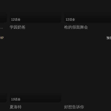
12话全
12话全
知道那天所看见的花的名字
学园奶爸
枪的假面舞会
VIP
预
13话全
夏洛特
好想告诉你