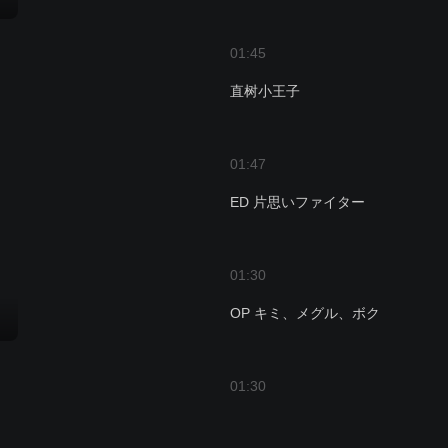
01:45
直树小王子
01:47
ED 片思いファイター
01:30
OP キミ、メグル、ボク
01:30