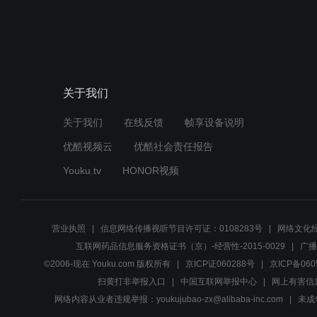
关于我们
关于我们
在线反馈
帧享设备说明
优酷视频云
优酷社会责任报告
Youku.tv
HONOR视频
营业执照
信息网络传播视听节目许可证：0108283号
网络文化经
互联网药品信息服务资格证书（京）-经营性-2015-0029
广播
©2006-现在 Youku.com 版权所有
京ICP证060288号
京ICP备060
扫黄打非举报入口
中国互联网举报中心
网上有害信
网络内容从业者违规举报：youkujubao-zx@alibaba-inc.com
未成年