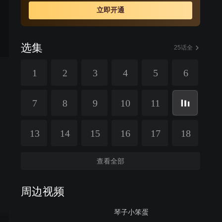
立即开通
选集
25话全
1
2
3
4
5
6
7
8
9
10
11
13
14
15
16
17
18
查看全部
周边视频
琴子小笨蛋