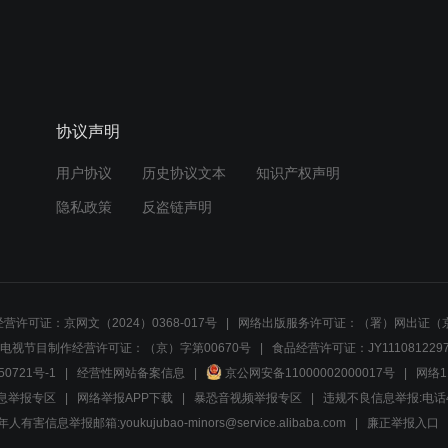
协议声明
用户协议
历史协议文本
知识产权声明
隐私政策
反盗链声明
营许可证：京网文（2024）0368-017号
网络出版服务许可证：（署）网出证（京
电视节目制作经营许可证：（京）字第00670号
食品经营许可证：JY1110812297
50721号-1
经营性网站备案信息
京公网安备11000002000017号
网络1
息举报专区
网络举报APP下载
暴恐音视频举报专区
违规不良信息举报:电话40081
人有害信息举报邮箱:youkujubao-minors@service.alibaba.com
廉正举报入口