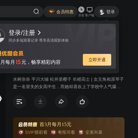
会员特惠
登录
历史
客户端
登录/注册
视频
讨论
643
同步多端观看记录 尊享高清观影体验
恶作剧之吻
简介
立即开通
15
月每月
元，畅享精彩内容
807
校园
恋爱
搞笑
水树奈奈 平川大辅 松井菜樱子 长嶝高士 | 女主角相原琴子
是一名冒失的女高中生，而她却喜欢上了学校中人气爆棚
的天才兼运动万能却有点冷酷的帅哥入江直树，并努力制
造机会送他一封情书。 然而，幸运的是，在偶然之下他们
两竟要在同一屋檐下生活，这恰好正中琴子的下怀，“凭直
觉做事，勇往直前不回头”的琴子终于抱得美男归……
首3月每月15元