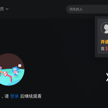
类
3
首
因，请
登录
后继续观看