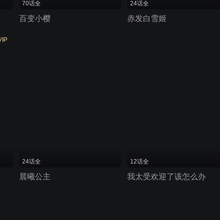
70话全
24话全
百变小樱
赤发白雪姬
VIP
24话全
12话全
晨曦公主
我太受欢迎了该怎么办