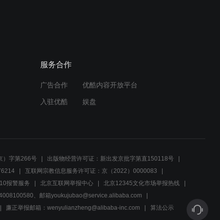
服务合作
广告合作
优酷内容开放平台
入驻优酷
娱盘
）字第266号
出版物经营许可证：新出发京批字第直150118号
6214
互联网宗教信息服务许可证：京（2022）0000083
10报警服务
北京互联网举报中心
北京12345文化市场举报热线
00580、邮箱youkujubao@service.alibaba.com
廉正举报邮箱：wenyulianzheng@alibaba-inc.com
算法公示