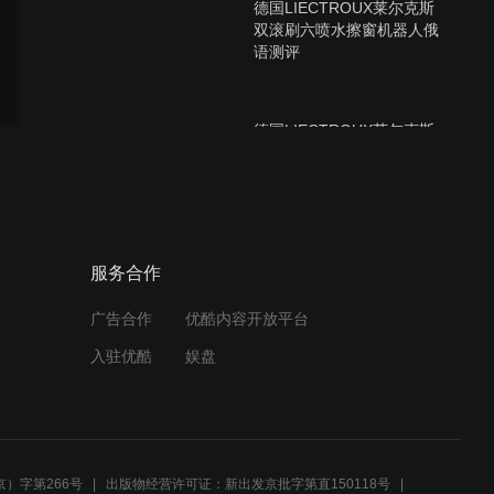
德国LIECTROUX莱尔克斯
双滚刷六喷水擦窗机器人俄
语测评
德国LIECTROUX莱尔克斯
G8高速擦窗机器人葡萄牙语
测评
德国LIECTROUX莱尔克斯
服务合作
G8高速擦窗机器人俄语测评
广告合作
优酷内容开放平台
入驻优酷
娱盘
德国LIECTROUX莱尔克斯
S9/双滚刷/四边刷/六喷水/擦
窗机器人意大利语测评
）字第266号
出版物经营许可证：新出发京批字第直150118号