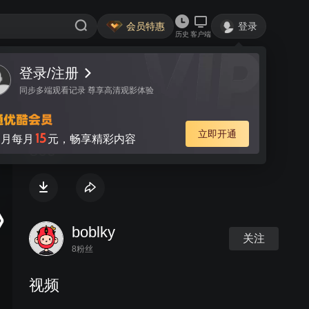
会员特惠
登录
历史
客户端
登录/注册
视频
讨论
同步多端观看记录 尊享高清观影体验
Lilin Robot Vacuum Cleaner LL-
立即开通
15
月每月
元，畅享精彩内容
309
boblky
关注
8粉丝
视频