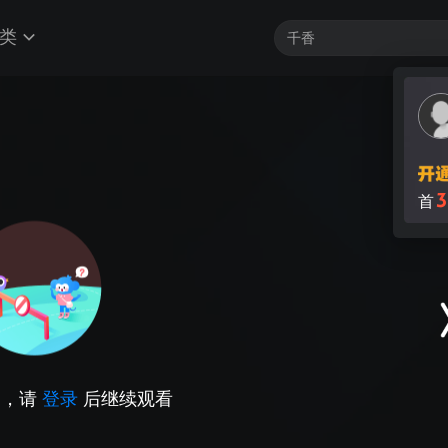
类
3
首
因，请
登录
后继续观看