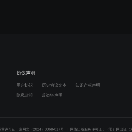
协议声明
用户协议
历史协议文本
知识产权声明
隐私政策
反盗链声明
营许可证：京网文（2024）0368-017号
网络出版服务许可证：（署）网出证（京