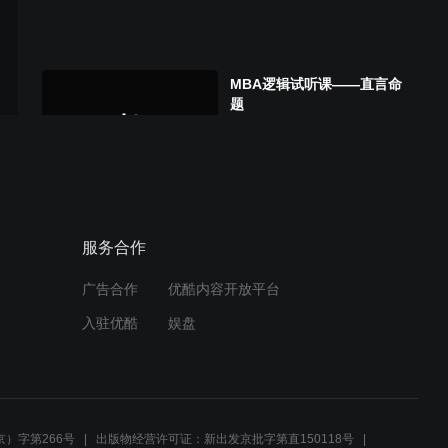
MBA逻辑试听课——直言命
题
MBA数学试听课——排列组
合与概率
服务合作
广告合作
优酷内容开放平台
忆那年考研路上的青葱岁月
入驻优酷
娱盘
（致大连社科人）
）字第266号
出版物经营许可证：新出发京批字第直150118号