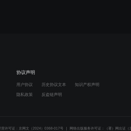
协议声明
用户协议
历史协议文本
知识产权声明
隐私政策
反盗链声明
营许可证：京网文（2024）0368-017号
网络出版服务许可证：（署）网出证（京