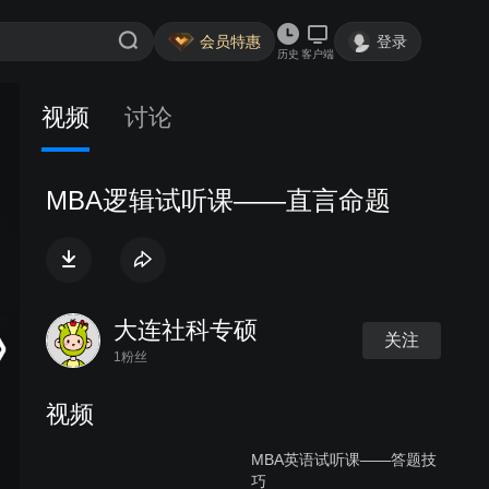
会员特惠
登录
历史
客户端
视频
讨论
MBA逻辑试听课——直言命题
大连社科专硕
关注
1粉丝
视频
MBA英语试听课——答题技
巧