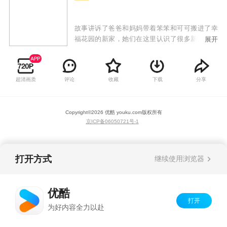
故事讲诉了爸爸和妈妈带着笨笨和可可搬进了幸
福花园的新家，她们在这里认识了很多新朋友，
展开
和大家一起快乐的生活着，也发生了很多好笑的
小插曲。本片以孩子们日常生活中熟悉的小区生
活为背景，讲述了主人公可可、笨笨和小区其他
超清画质
评论
收藏
下载
分享
居民们之间发生的温馨小故事。本片轻松活泼，
对孩子的成长有着积极向上的引导作用。
Copyright©
2026
优酷 youku.com
版权所有
京ICP备06050721号-1
打开方式
继续使用浏览器
优酷
打开
为好内容全力以赴