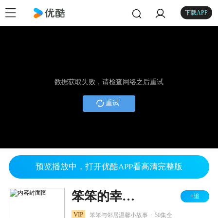
下载APP
数据获取失败，请检查网络之后重试
重试
预览播放中，打开优酷APP看高清完整版
笨笨的幸福生活之幸福花园
+追
.
VIP
笨笨与邻居温馨小故事
50集全