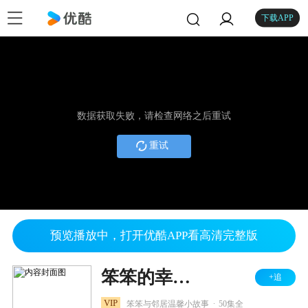
下载APP
数据获取失败，请检查网络之后重试
重试
预览播放中，打开优酷APP看高清完整版
笨笨的幸福生活之幸福花园
+追
.
VIP
笨笨与邻居温馨小故事
50集全