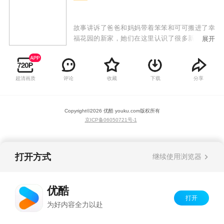
故事讲诉了爸爸和妈妈带着笨笨和可可搬进了幸
福花园的新家，她们在这里认识了很多新朋友，
展开
和大家一起快乐的生活着，也发生了很多好笑的
小插曲。本片以孩子们日常生活中熟悉的小区生
活为背景，讲述了主人公可可、笨笨和小区其他
超清画质
评论
收藏
下载
分享
居民们之间发生的温馨小故事。本片轻松活泼，
对孩子的成长有着积极向上的引导作用。
Copyright©
2026
优酷 youku.com
版权所有
京ICP备06050721号-1
打开方式
继续使用浏览器
优酷
打开
为好内容全力以赴