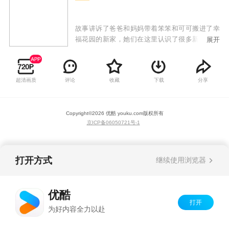
故事讲诉了爸爸和妈妈带着笨笨和可可搬进了幸
福花园的新家，她们在这里认识了很多新朋友，
展开
和大家一起快乐的生活着，也发生了很多好笑的
小插曲。本片以孩子们日常生活中熟悉的小区生
活为背景，讲述了主人公可可、笨笨和小区其他
超清画质
评论
收藏
下载
分享
居民们之间发生的温馨小故事。本片轻松活泼，
对孩子的成长有着积极向上的引导作用。
Copyright©
2026
优酷 youku.com
版权所有
京ICP备06050721号-1
打开方式
继续使用浏览器
优酷
打开
为好内容全力以赴