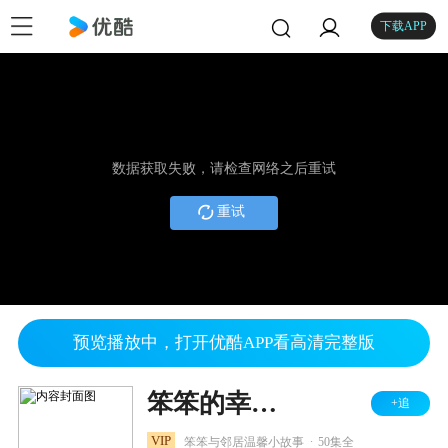
下载APP
数据获取失败，请检查网络之后重试
重试
预览播放中，打开优酷APP看高清完整版
笨笨的幸福生活之幸福花园
+追
.
VIP
笨笨与邻居温馨小故事
50集全