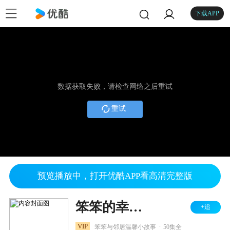
下载APP
数据获取失败，请检查网络之后重试
重试
预览播放中，打开优酷APP看高清完整版
笨笨的幸福生活之幸福花园
+追
.
VIP
笨笨与邻居温馨小故事
50集全