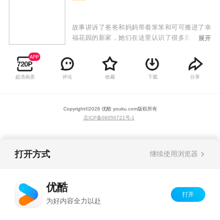
故事讲诉了爸爸和妈妈带着笨笨和可可搬进了幸
福花园的新家，她们在这里认识了很多新朋友，
展开
和大家一起快乐的生活着，也发生了很多好笑的
小插曲。本片以孩子们日常生活中熟悉的小区生
活为背景，讲述了主人公可可、笨笨和小区其他
超清画质
评论
收藏
下载
分享
居民们之间发生的温馨小故事。本片轻松活泼，
对孩子的成长有着积极向上的引导作用。
Copyright©
2026
优酷 youku.com
版权所有
京ICP备06050721号-1
打开方式
继续使用浏览器
优酷
打开
为好内容全力以赴