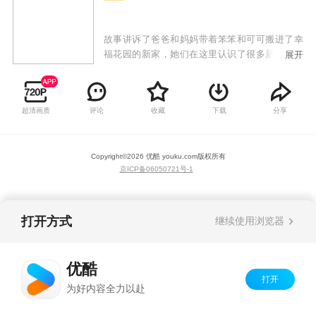
故事讲诉了爸爸和妈妈带着笨笨和可可搬进了幸
福花园的新家，她们在这里认识了很多新朋友，
展开
和大家一起快乐的生活着，也发生了很多好笑的
小插曲。本片以孩子们日常生活中熟悉的小区生
活为背景，讲述了主人公可可、笨笨和小区其他
超清画质
评论
收藏
下载
分享
居民们之间发生的温馨小故事。本片轻松活泼，
对孩子的成长有着积极向上的引导作用。
Copyright©
2026
优酷 youku.com
版权所有
京ICP备06050721号-1
打开方式
继续使用浏览器
优酷
打开
为好内容全力以赴