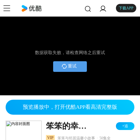
下载APP
数据获取失败，请检查网络之后重试
重试
预览播放中，打开优酷APP看高清完整版
笨笨的幸福生活之幸福花园
+追
.
VIP
笨笨与邻居温馨小故事
50集全