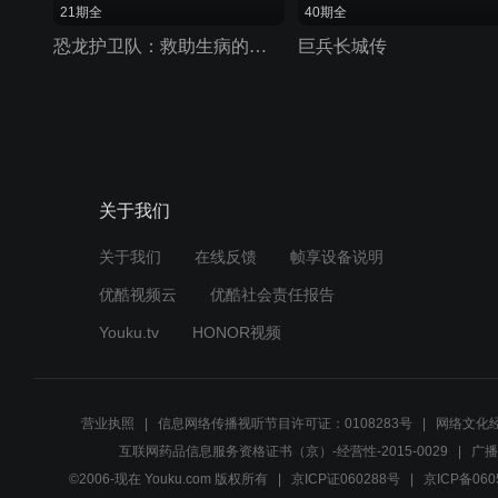
21期全
40期全
恐龙护卫队：救助生病的恐龙
巨兵长城传
关于我们
关于我们
在线反馈
帧享设备说明
优酷视频云
优酷社会责任报告
Youku.tv
HONOR视频
营业执照
信息网络传播视听节目许可证：0108283号
网络文化经
互联网药品信息服务资格证书（京）-经营性-2015-0029
广播
©2006-现在 Youku.com 版权所有
京ICP证060288号
京ICP备060