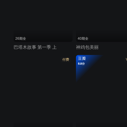
26期全
40期全
巴塔木故事 第一季 上
神鸡包美丽
豆瓣
付费
8.8分