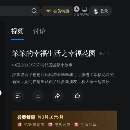
会员特惠
登录
历史
客户端
视频
讨论
笨笨的幸福生活之幸福花园
简介
中国/2015/笨笨与邻居温馨小故事
故事讲诉了爸爸和妈妈带着笨笨和可可搬进了幸福花园的
新家，她们在这里认识了很多新朋友，和大家一起快乐的
生活着，也发生了很多好笑的小插曲。本片以孩子们日常
生活中熟悉的小区生活为背景，讲述了主人公可可、笨笨
和小区其他居民们之间发生的温馨小故事。本片轻松活
泼，对孩子的成长有着积极向上的引导作用。
首3月18元/月