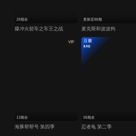
26期全
更新至96期
爆冲火箭车之车王之战
麦克斯和波波狗
豆瓣
VIP
8.9分
13期全
26期全
海豚帮帮号 第四季
忍者龟 第二季