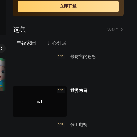
立即开通
选集
50期全
幸福家园
开心邻居
最厉害的爸爸
VIP
世界末日
VIP
保卫电视
VIP