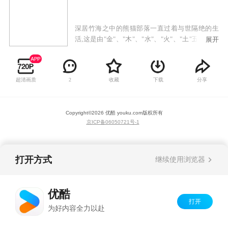
深居竹海之中的熊猫部落一直过着与世隔绝的生
活,这是由"金"、"木"、"水"、"火"、"土"五个小家
展开
族组成的部落,各自怀着五行的绝技。这次五个家
族同时为百眼的苏醒所惊动,并派出家族中最厉害
的勇士,前去寻找那传说中可以阻止大魔王重生
超清画质
收藏
下载
分享
2
的"英雄之石"。金族的柏古拉、木族的森巴卡伦、
水族的希玛、火族的卡拉卡、土族的巴洛洛五位
熊猫勇士,由此诞生。血红的夕阳,狂舞的蝗虫,是百
Copyright©
2026
优酷 youku.com
版权所有
年灾害的前兆! 格鲁多村庄的居民对这传言深信不
京ICP备06050721号-1
疑,计划暂时迁离以避天灾,只留下老英雄阿布木洛
守卫圣地,其主要任务是保护不可迁动的神圣之物
—"英雄之石"。灾祸当晚,流星雨来袭,击中了"英雄
之石",白水魔星——百眼因此被解放出来,原来
打开方式
继续使用浏览器
这"英雄之石"最主要的功能是要钳制这骇世魔星,
如今魔星已苏醒,分布世界各地的其余七魔星开始
蠢蠢欲动,把自身光芒射向天际,形成了邪恶象征的
优酷
奇拉七星阵。为此,熊猫部落为魔星百眼的苏醒所
打开
为好内容全力以赴
惊动,派出了家族中最厉害的勇士,前去寻找那传说
中可以阻止大魔王重生的"英雄之石",经过筛选后