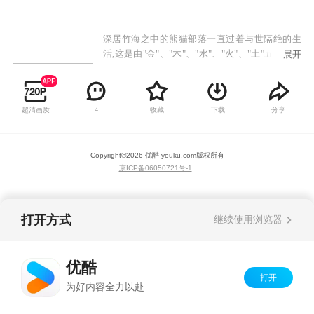
深居竹海之中的熊猫部落一直过着与世隔绝的生
活,这是由"金"、"木"、"水"、"火"、"土"五个小家
展开
族组成的部落,各自怀着五行的绝技。这次五个家
族同时为百眼的苏醒所惊动,并派出家族中最厉害
的勇士,前去寻找那传说中可以阻止大魔王重生
超清画质
收藏
下载
分享
4
的"英雄之石"。金族的柏古拉、木族的森巴卡伦、
水族的希玛、火族的卡拉卡、土族的巴洛洛五位
熊猫勇士,由此诞生。血红的夕阳,狂舞的蝗虫,是百
Copyright©
2026
优酷 youku.com
版权所有
年灾害的前兆! 格鲁多村庄的居民对这传言深信不
京ICP备06050721号-1
疑,计划暂时迁离以避天灾,只留下老英雄阿布木洛
守卫圣地,其主要任务是保护不可迁动的神圣之物
—"英雄之石"。灾祸当晚,流星雨来袭,击中了"英雄
之石",白水魔星——百眼因此被解放出来,原来
打开方式
继续使用浏览器
这"英雄之石"最主要的功能是要钳制这骇世魔星,
如今魔星已苏醒,分布世界各地的其余七魔星开始
蠢蠢欲动,把自身光芒射向天际,形成了邪恶象征的
优酷
奇拉七星阵。为此,熊猫部落为魔星百眼的苏醒所
打开
为好内容全力以赴
惊动,派出了家族中最厉害的勇士,前去寻找那传说
中可以阻止大魔王重生的"英雄之石",经过筛选后