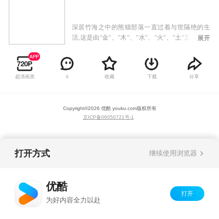
深居竹海之中的熊猫部落一直过着与世隔绝的生
活,这是由"金"、"木"、"水"、"火"、"土"五个小家
展开
族组成的部落,各自怀着五行的绝技。这次五个家
族同时为百眼的苏醒所惊动,并派出家族中最厉害
的勇士,前去寻找那传说中可以阻止大魔王重生
超清画质
收藏
下载
分享
6
的"英雄之石"。金族的柏古拉、木族的森巴卡伦、
水族的希玛、火族的卡拉卡、土族的巴洛洛五位
熊猫勇士,由此诞生。血红的夕阳,狂舞的蝗虫,是百
Copyright©
2026
优酷 youku.com
版权所有
年灾害的前兆! 格鲁多村庄的居民对这传言深信不
京ICP备06050721号-1
疑,计划暂时迁离以避天灾,只留下老英雄阿布木洛
守卫圣地,其主要任务是保护不可迁动的神圣之物
—"英雄之石"。灾祸当晚,流星雨来袭,击中了"英雄
之石",白水魔星——百眼因此被解放出来,原来
打开方式
继续使用浏览器
这"英雄之石"最主要的功能是要钳制这骇世魔星,
如今魔星已苏醒,分布世界各地的其余七魔星开始
蠢蠢欲动,把自身光芒射向天际,形成了邪恶象征的
优酷
奇拉七星阵。为此,熊猫部落为魔星百眼的苏醒所
打开
为好内容全力以赴
惊动,派出了家族中最厉害的勇士,前去寻找那传说
中可以阻止大魔王重生的"英雄之石",经过筛选后