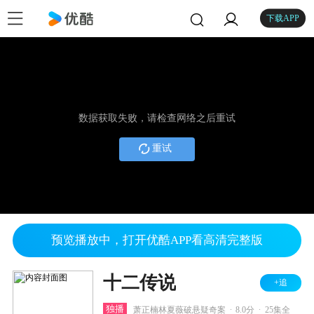
下载APP
数据获取失败，请检查网络之后重试
重试
预览播放中，打开优酷APP看高清完整版
十二传说
+追
.
.
独播
萧正楠林夏薇破悬疑奇案
8.0分
25集全