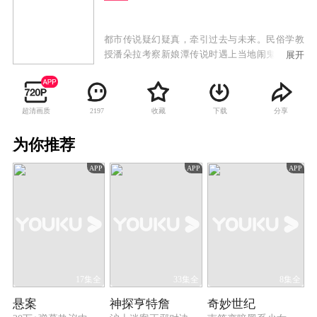
都市传说疑幻疑真，牵引过去与未来。民俗学教
授潘朵拉考察新娘潭传说时遇上当地闹鬼，她发
展开
现是有人利用传说犯案，跟记者傅子博查明真
相，揭开准新娘黄玉不为人知的身世。潘朵拉恩
师失踪七年，其子竟是傅子博，二人决定完成其
超清画质
收藏
下载
分享
2197
未完成的论文《香港都会传说》，考察期间竟遇
上与传说类同之案件，始觉恩师失踪并不寻常。
为你推荐
调查期间，潘朵拉与傅子博认识警察易铭贤，其
家族正是狐仙吸婴传说的主角，潘朵拉受托考察
APP
APP
APP
当年事，竟辗转查到母亲经营的当铺，此时傅子
博发现父亲尚在人间。
17集全
33集全
8集全
悬案
神探亨特詹
奇妙世纪