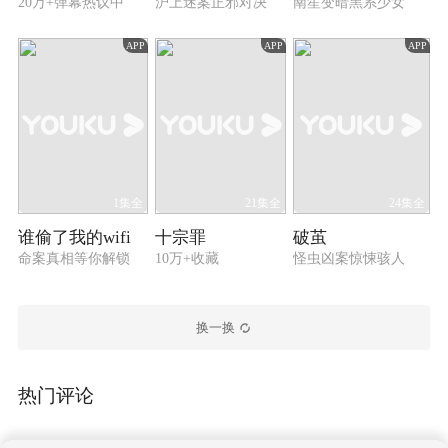
20万+弹幕热议中
沪上迷案正邪对决
南笙变暗黑系少女
APP
APP
APP
1集全
21集全
24集全
谁偷了我的wifi
十宗罪
破茧
命案真相等你解锁
10万+收藏
怪虫凶案惊悚骇人
换一换
热门评论