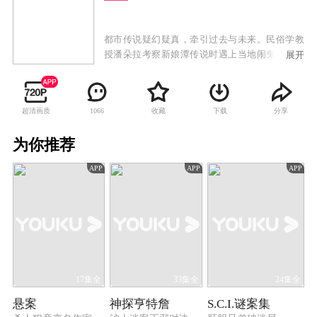
都市传说疑幻疑真，牵引过去与未来。民俗学教
授潘朵拉考察新娘潭传说时遇上当地闹鬼，她发
展开
现是有人利用传说犯案，跟记者傅子博查明真
相，揭开准新娘黄玉不为人知的身世。潘朵拉恩
师失踪七年，其子竟是傅子博，二人决定完成其
超清画质
收藏
下载
分享
1066
未完成的论文《香港都会传说》，考察期间竟遇
上与传说类同之案件，始觉恩师失踪并不寻常。
为你推荐
调查期间，潘朵拉与傅子博认识警察易铭贤，其
家族正是狐仙吸婴传说的主角，潘朵拉受托考察
APP
APP
APP
当年事，竟辗转查到母亲经营的当铺，此时傅子
博发现父亲尚在人间。
17集全
33集全
24集全
悬案
神探亨特詹
S.C.I.谜案集