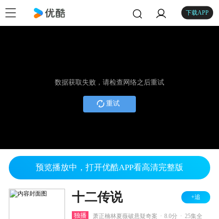
下载APP
数据获取失败，请检查网络之后重试
重试
预览播放中，打开优酷APP看高清完整版
十二传说
+追
.
.
独播
萧正楠林夏薇破悬疑奇案
8.0分
25集全