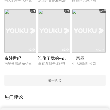
杀人犯竟变名作家
沪上迷案正邪对决
肝胆兄弟破迷局
APP
APP
APP
8集全
1集全
21集全
奇妙世纪
谁偷了我的wifi
十宗罪
南笙变暗黑系少女
命案真相等你解锁
小说改编刑侦剧
换一换
热门评论