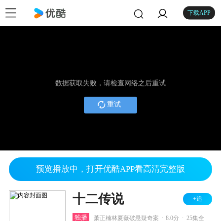
下载APP
数据获取失败，请检查网络之后重试
重试
预览播放中，打开优酷APP看高清完整版
十二传说
+追
.
.
独播
萧正楠林夏薇破悬疑奇案
8.0分
25集全