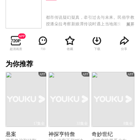
都市传说疑幻疑真，牵引过去与未来。民俗学教
授潘朵拉考察新娘潭传说时遇上当地闹鬼，她发
展开
现是有人利用传说犯案，跟记者傅子博查明真
相，揭开准新娘黄玉不为人知的身世。潘朵拉恩
师失踪七年，其子竟是傅子博，二人决定完成其
超清画质
收藏
下载
分享
733
未完成的论文《香港都会传说》，考察期间竟遇
上与传说类同之案件，始觉恩师失踪并不寻常。
为你推荐
调查期间，潘朵拉与傅子博认识警察易铭贤，其
家族正是狐仙吸婴传说的主角，潘朵拉受托考察
APP
APP
APP
当年事，竟辗转查到母亲经营的当铺，此时傅子
博发现父亲尚在人间。
17集全
33集全
8集全
悬案
神探亨特詹
奇妙世纪