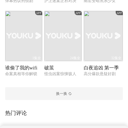
弹幕热议刑侦剧
沪上迷案正邪对决
南笙变暗黑系少女
APP
APP
APP
1集全
24集全
32集全
谁偷了我的wifi
破茧
白夜追凶 第一季
命案真相等你解锁
怪虫凶案惊悚骇人
高分爆款悬疑好剧
换一换
热门评论