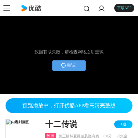
下载APP
数据获取失败，请检查网络之后重试
重试
预览播放中，打开优酷APP看高清完整版
十二传说
+追
.
.
独播
萧正楠林夏薇破悬疑奇案
8.0分
25集全