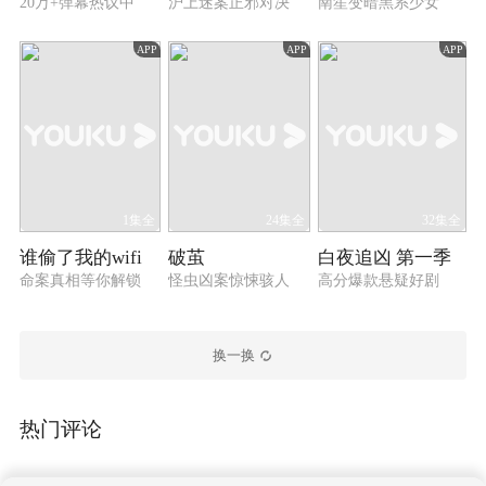
20万+弹幕热议中
沪上迷案正邪对决
南笙变暗黑系少女
APP
APP
APP
1集全
24集全
32集全
谁偷了我的wifi
破茧
白夜追凶 第一季
命案真相等你解锁
怪虫凶案惊悚骇人
高分爆款悬疑好剧
换一换
热门评论