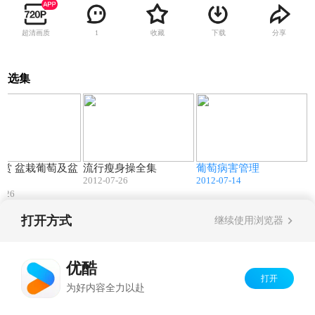
超清画质
收藏
下载
分享
1
选集
02:58
43:56
03:45
葡萄及盆
流行瘦身操全集
葡萄病害管理
2012-07-26
2012-07-14
果
7-26
打开方式
继续使用浏览器
Copyright©
2026
优酷 youku.com
版权所有
京ICP备06050721号-1
优酷
打开
为好内容全力以赴