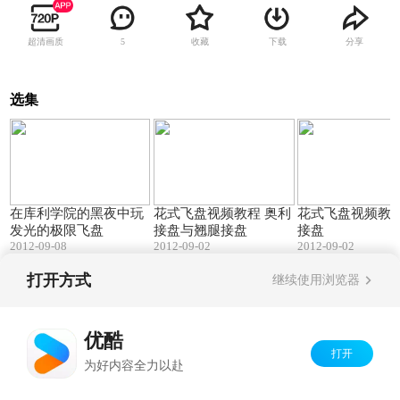
超清画质
收藏
下载
分享
5
选集
02:12
01:16
在库利学院的黑夜中玩
花式飞盘视频教程 奥利
花式飞盘视频教程
发光的极限飞盘
接盘与翘腿接盘
接盘
2012-09-08
2012-09-02
2012-09-02
打开方式
继续使用浏览器
Copyright©
2026
优酷 youku.com
版权所有
京ICP备06050721号-1
优酷
打开
为好内容全力以赴