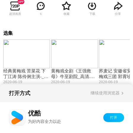
超清画质
收藏
下载
分享
6
选集
65:27
79:47
经典黄梅戏 苦菜花 下
黄梅戏全剧《王强救
荞麦记 安徽省安
丁江涛 陈伶俐主演-_标
母》牛至剧院_高清.mp
梅戏三团 郭霄珍
2020-06-19
4
2020-06-19
2020-06-19
清.mp4
格 崔克勇 龙宝玲
标清.mp4
打开方式
继续使用浏览器
Copyright©
2026
优酷 youku.com
版权所有
京ICP备06050721号-1
优酷
打开
为好内容全力以赴