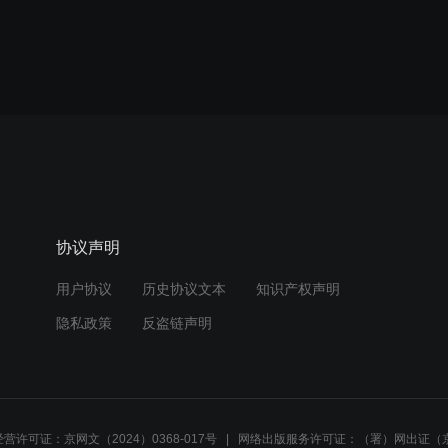
协议声明
用户协议
历史协议文本
知识产权声明
隐私政策
反盗链声明
营许可证：京网文（2024）0368-017号
网络出版服务许可证：（署）网出证（京