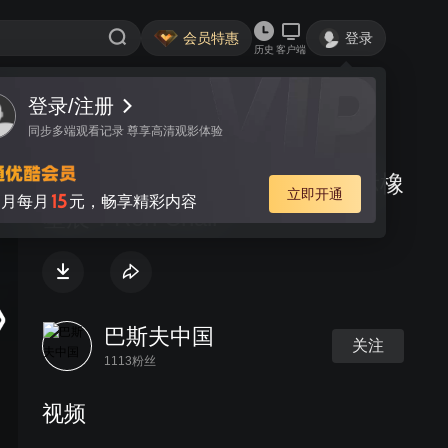
会员特惠
登录
历史
客户端
登录/注册
视频
讨论
同步多端观看记录 尊享高清观影体验
巴斯夫@CHINAPLAS 2019国际橡
立即开通
15
月每月
元，畅享精彩内容
塑展：Ren Chair
巴斯夫中国
关注
1113粉丝
视频