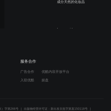
成分天然的化妆品
Loopamid
路霸碧途朗
服务合作
广告合作
优酷内容开放平台
入驻优酷
娱盘
你的番茄酱正陷入危险
）字第266号
出版物经营许可证：新出发京批字第直150118号