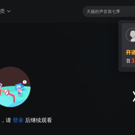
类
3
首
因，请
登录
后继续观看