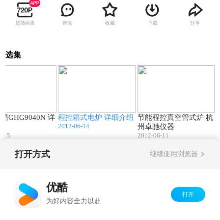
超清画质
评论
收藏
下载
分享
选集
01:07
00:43
01:55
箱GHG9040N 详
程控箱式电炉 详细介绍
节能程控真空管式炉 杭
2012-06-14
绍
州卓驰仪器
6-15
2012-06-11
打开方式
继续使用浏览器
Copyright©
2026
优酷 youku.com
版权所有
京ICP备06050721号-1
优酷
打开
为好内容全力以赴