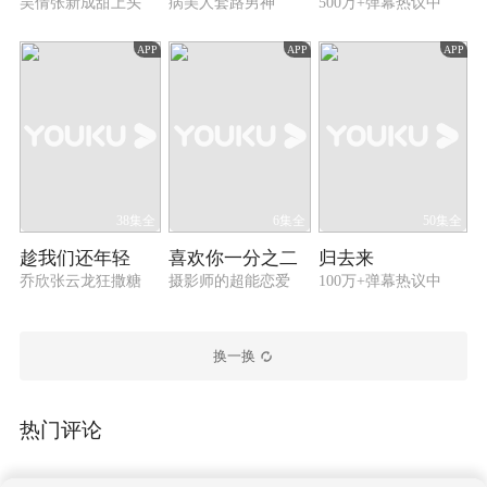
吴倩张新成甜上头
病美人套路男神
500万+弹幕热议中
APP
APP
APP
38集全
6集全
50集全
趁我们还年轻
喜欢你一分之二
归去来
乔欣张云龙狂撒糖
摄影师的超能恋爱
100万+弹幕热议中
换一换
热门评论