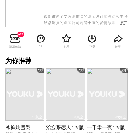
该剧讲述了文咏珊饰演的珠宝设计师高洁和由张
铭恩饰演的珠宝公司高管于直的爱情故事。两人
展开
一路经历了家庭纷争，遭遇事业挫折，却始终坚
持信念，共同将传承传统国粹与时尚前沿创新相
结合，守护理想，最终收获爱情的故事。
超清画质
收藏
下载
分享
23
为你推荐
APP
APP
APP
40集全
34集全
49集全
冰糖炖雪梨
治愈系恋人 TV版
一千零一夜 TV版