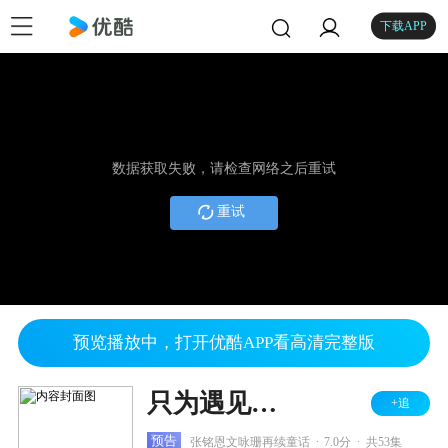
下载APP
数据获取失败，请检查网络之后重试
重试
预览播放中，打开优酷APP看高清完整版
只为遇见你 DVD版
+追
.
.
预告
张铭恩文咏珊再续童话
7.0分
共53集