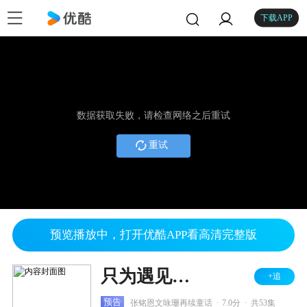
下载APP
数据获取失败，请检查网络之后重试
重试
预览播放中，打开优酷APP看高清完整版
只为遇见你 DVD版
+追
.
.
预告
张铭恩文咏珊再续童话
7.0分
共53集