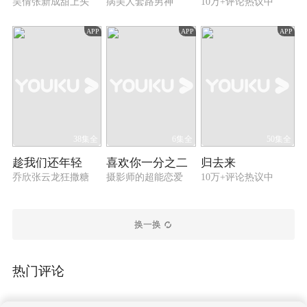
吴倩张新成甜上头
病美人套路男神
10万+评论热议中
APP
APP
APP
38集全
6集全
50集全
趁我们还年轻
喜欢你一分之二
归去来
乔欣张云龙狂撒糖
摄影师的超能恋爱
10万+评论热议中
换一换
热门评论