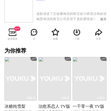
该剧讲述了文咏珊饰演的珠宝设计师高洁和由张
铭恩饰演的珠宝公司高管于直的爱情故事。两人
展开
一路经历了家庭纷争，遭遇事业挫折，却始终坚
持信念，共同将传承传统国粹与时尚前沿创新相
结合，守护理想，最终收获爱情的故事。
超清画质
收藏
下载
分享
16
为你推荐
APP
APP
APP
40集全
34集全
49集全
冰糖炖雪梨
治愈系恋人 TV版
一千零一夜 TV版