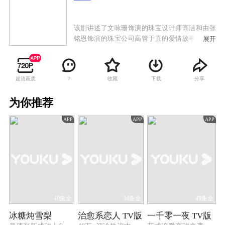
该剧讲述了文咏珊饰演的珠宝设计师高洁和由张
铭恩饰演的珠宝公司高管于直的爱情故事。两人
展开
一路经历了家庭纷争，遭遇事业挫折，却始终坚
持信念，共同将传承传统国粹与时尚前沿创新相
结合，守护理想，最终收获爱情的故事。
超清画质
收藏
下载
分享
7
为你推荐
APP
APP
APP
40集全
34集全
49集全
冰糖炖雪梨
治愈系恋人 TV版
一千零一夜 TV版