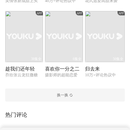
吴倩张新成甜上头
40万+评论热议中
花式追爱高甜来袭
APP
APP
APP
38集全
6集全
50集全
趁我们还年轻
喜欢你一分之二
归去来
乔欣张云龙狂撒糖
摄影师的超能恋爱
10万+评论热议中
换一换
热门评论