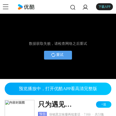
下载APP
数据获取失败，请检查网络之后重试
重试
预览播放中，打开优酷APP看高清完整版
只为遇见你 DVD版
+追
.
.
预告
张铭恩文咏珊再续童话
7.0分
共53集