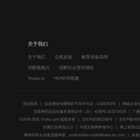
关于我们
关于我们
在线反馈
帧享设备说明
优酷视频云
优酷社会责任报告
Youku.tv
HONOR视频
营业执照
信息网络传播视听节目许可证：0108283号
网络文化经
互联网药品信息服务资格证书（京）-经营性-2015-0029
广播
©2006-现在 Youku.com 版权所有
京ICP证060288号
京ICP备060
扫黄打非举报入口
中国互联网举报中心
网上有害信
网络内容从业者违规举报：youkujubao-zx@alibaba-inc.com
未成年