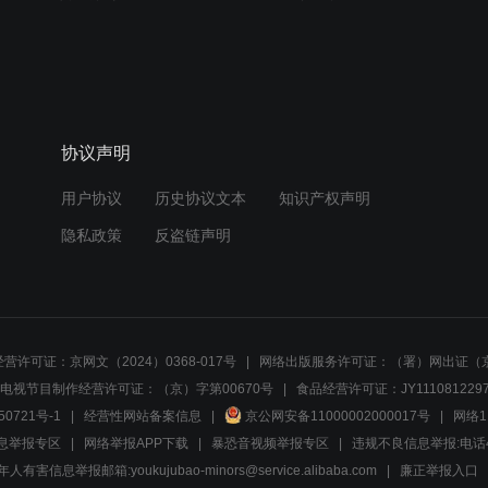
协议声明
用户协议
历史协议文本
知识产权声明
隐私政策
反盗链声明
营许可证：京网文（2024）0368-017号
网络出版服务许可证：（署）网出证（京
电视节目制作经营许可证：（京）字第00670号
食品经营许可证：JY1110812297
50721号-1
经营性网站备案信息
京公网安备11000002000017号
网络1
息举报专区
网络举报APP下载
暴恐音视频举报专区
违规不良信息举报:电话40081
人有害信息举报邮箱:youkujubao-minors@service.alibaba.com
廉正举报入口