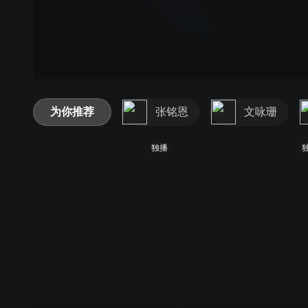
为你推荐
张铭恩
文咏珊
独播