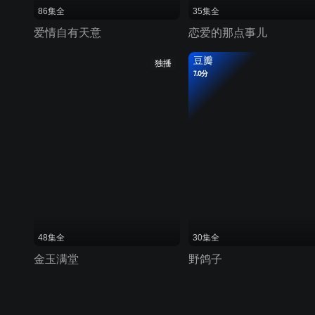
86集全
35集全
爱情自有天意
恋爱的那点事儿
豆瓣
独播
7.0分
48集全
30集全
金玉满堂
野鸽子