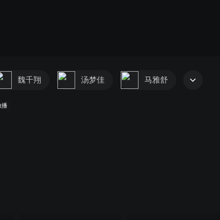
魏千翔
汤梦佳
马雅舒
独播