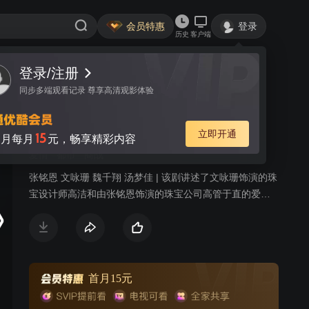
会员特惠
登录
历史
客户端
登录/注册
视频
讨论
19
同步多端观看记录 尊享高清观影体验
只为遇见你 DVD版
简介
立即开通
15
月每月
元，畅享精彩内容
爱情
都市
商战
张铭恩 文咏珊 魏千翔 汤梦佳 | 该剧讲述了文咏珊饰演的珠
宝设计师高洁和由张铭恩饰演的珠宝公司高管于直的爱情
故事。两人一路经历了家庭纷争，遭遇事业挫折，却始终
坚持信念，共同将传承传统国粹与时尚前沿创新相结合，
守护理想，最终收获爱情的故事。
首月15元