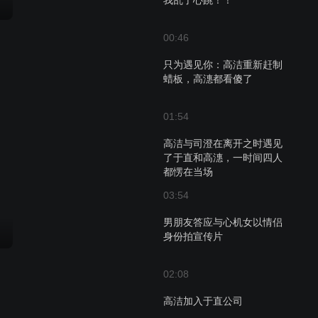
我乱了心跳！！
00:46
只为遇见你：高洁重新赶制
蜡板，高潓都看傻了
01:54
高洁与司澄在离开之时遇见
了于直和高潓，一时间四人
都愣在当场
03:54
男朋友答应与心机女以情侣
身份拍宣传片
02:08
高洁加入于直公司