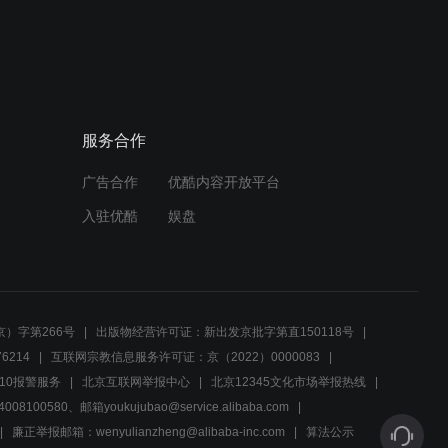
02:25
外国人瞧不起中国人，女孩
上台赢宝石霸气打脸
服务合作
02:16
广告合作
优酷内容开放平台
高洁与心机女宣战
入驻优酷
娱盘
02:00
小于总为高洁出气
）字第266号
出版物经营许可证：新出发京批字第直150118号
6214
互联网宗教信息服务许可证：京（2022）0000083
02:48
10报警服务
北京互联网举报中心
北京12345文化市场举报热线
00580、邮箱youkujubao@service.alibaba.com
致敬和抄袭的区别在哪里呢
廉正举报邮箱：wenyulianzheng@alibaba-inc.com
算法公示