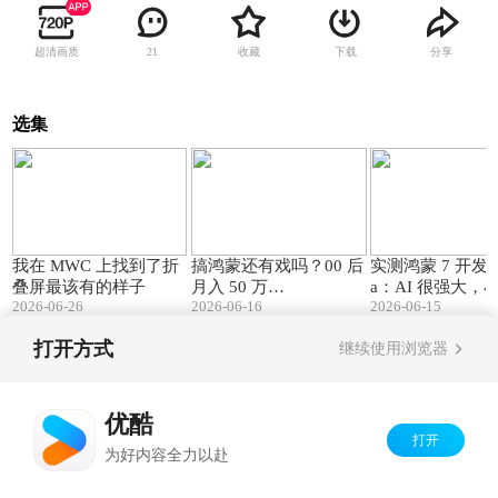
超清画质
收藏
下载
分享
21
选集
04:48
07:55
我在 MWC 上找到了折
搞鸿蒙还有戏吗？00 后
实测鸿蒙 7 开发者 
叠屏最该有的样子
月入 50 万…
a：AI 很强大，
2026-06-26
2026-06-16
2026-06-15
能干
打开方式
继续使用浏览器
Copyright©
2026
优酷 youku.com
版权所有
京ICP备06050721号-1
优酷
打开
为好内容全力以赴