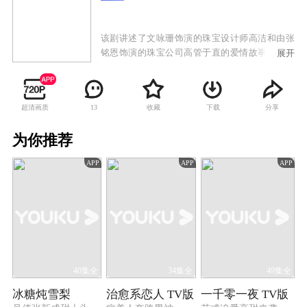
该剧讲述了文咏珊饰演的珠宝设计师高洁和由张
铭恩饰演的珠宝公司高管于直的爱情故事。两人
展开
一路经历了家庭纷争，遭遇事业挫折，却始终坚
持信念，共同将传承传统国粹与时尚前沿创新相
结合，守护理想，最终收获爱情的故事。
超清画质
收藏
下载
分享
13
为你推荐
APP
APP
APP
40集全
34集全
49集全
冰糖炖雪梨
治愈系恋人 TV版
一千零一夜 TV版