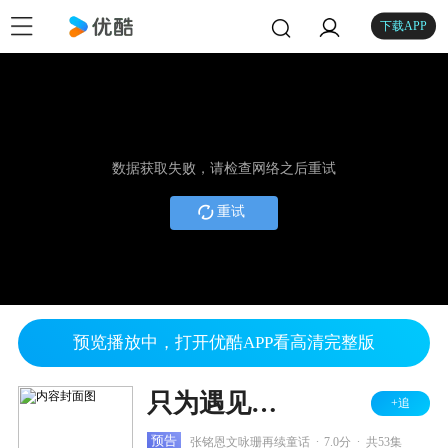
下载APP
数据获取失败，请检查网络之后重试
重试
预览播放中，打开优酷APP看高清完整版
只为遇见你 DVD版
+追
.
.
预告
张铭恩文咏珊再续童话
7.0分
共53集