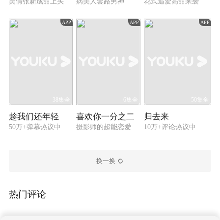
吴倩张新成甜上头
病美人套路男神
花式追爱高甜来袭
APP
APP
APP
38集全
6集全
50集全
趁我们还年轻
喜欢你一分之二
归去来
50万+弹幕热议中
摄影师的超能恋爱
10万+评论热议中
换一换
热门评论