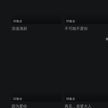
30集全
35集全
浪漫满厨
不可能不爱你
32集全
38集全
因为爱你
再见，老婆大人