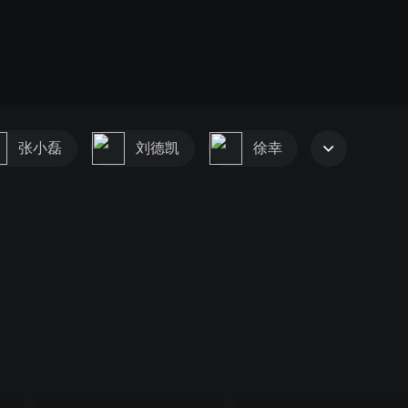
张小磊
刘德凯
徐幸