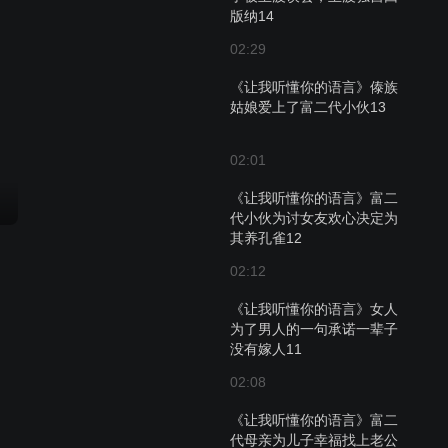
版纳14
02:29
《让我听懂你的语言》傣族
姑娘爱上了富二代小伙13
02:01
《让我听懂你的语言》富二
代小伙为讨女友欢心决定为
其养孔雀12
02:12
《让我听懂你的语言》女人
为了男人的一句承诺一辈子
没有嫁人11
02:08
《让我听懂你的语言》富二
代母亲为儿子幸福找上老公