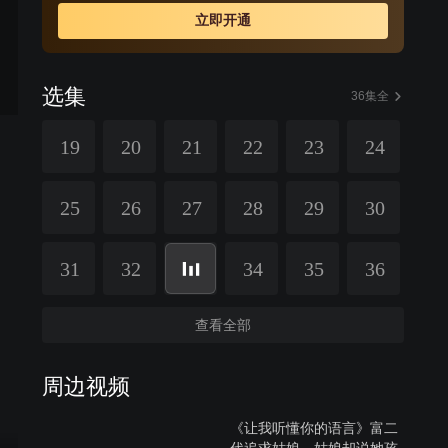
宁从爱一个傣女开始，爱上了傣族的文化、爱上傣家人的
立即开通
不嗔不怨、与他人、与大自然和谐相处的生存哲学，把自
己的开发项目融入到热带雨林和动物的保护当中。
选集
36集全
19
20
21
22
23
24
25
26
27
28
29
30
31
32
34
35
36
查看全部
周边视频
《让我听懂你的语言》富二