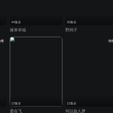
44集全
30集全
缘来幸福
野鸽子
独播
独
23集全
22集全
爱在飞
何以故人梦