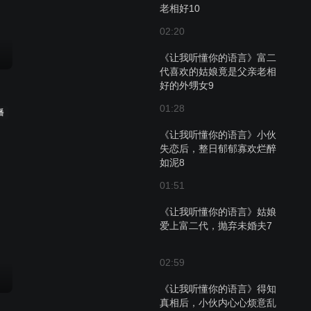
老相好10
02:20
《让我听懂你的语言》富二
代喜欢的姑娘竟是父亲老相
好的外甥女9
01:28
播
《让我听懂你的语言》小伙
失恋后，整日郁郁寡欢烂醉
如泥8
01:51
《让我听懂你的语言》姑娘
爱上富二代，抛弃未婚夫7
02:59
《让我听懂你的语言》得知
真相后，小伙内心心烦意乱