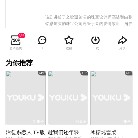
该剧讲述了文咏珊饰演的珠宝设计师高洁和由张
铭恩饰演的珠宝公司高管于直的爱情故事。两人
展开
一路经历了家庭纷争，遭遇事业挫折，却始终坚
持信念，共同将传承传统国粹与时尚前沿创新相
结合，守护理想，最终收获爱情的故事。
超清画质
收藏
下载
分享
7
为你推荐
APP
APP
APP
34集全
38集全
40集全
治愈系恋人 TV版
趁我们还年轻
冰糖炖雪梨