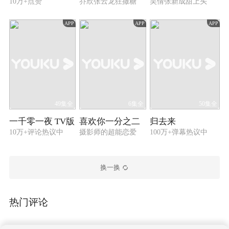
10万+点赞
乔欣张云龙狂撒糖
吴倩张新成甜上头
APP
APP
APP
49集全
6集全
50集全
一千零一夜 TV版
喜欢你一分之二
归去来
10万+评论热议中
摄影师的超能恋爱
100万+弹幕热议中
换一换
热门评论