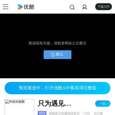
下载APP
数据获取失败，请检查网络之后重试
重试
预览播放中，打开优酷APP看高清完整版
只为遇见你 DVD版
+追
.
.
预告
张铭恩文咏珊再续童话
7.0分
共53集