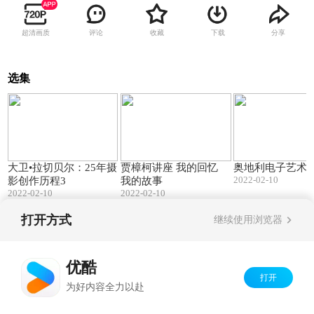
超清画质
评论
收藏
下载
分享
选集
27:44
35:33
大卫•拉切贝尔：25年摄
贾樟柯讲座 我的回忆
奥地利电子艺术
2022-02-10
影创作历程3
我的故事
2022-02-10
2022-02-10
打开方式
继续使用浏览器
Copyright©
2026
优酷 youku.com
版权所有
京ICP备06050721号-1
优酷
打开
为好内容全力以赴