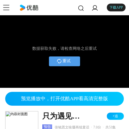
下载APP
数据获取失败，请检查网络之后重试
重试
预览播放中，打开优酷APP看高清完整版
只为遇见你 DVD版
+追
.
.
预告
张铭恩文咏珊再续童话
7.0分
共53集