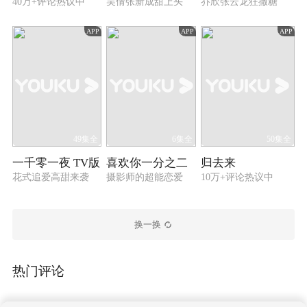
40万+评论热议中
吴倩张新成甜上头
乔欣张云龙狂撒糖
APP
APP
APP
49集全
6集全
50集全
一千零一夜 TV版
喜欢你一分之二
归去来
花式追爱高甜来袭
摄影师的超能恋爱
10万+评论热议中
换一换
热门评论