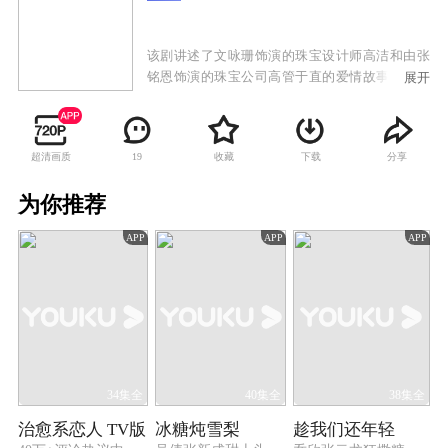
该剧讲述了文咏珊饰演的珠宝设计师高洁和由张
铭恩饰演的珠宝公司高管于直的爱情故事。两人
展开
一路经历了家庭纷争，遭遇事业挫折，却始终坚
持信念，共同将传承传统国粹与时尚前沿创新相
结合，守护理想，最终收获爱情的故事。
超清画质
收藏
下载
分享
19
为你推荐
APP
APP
APP
34集全
40集全
38集全
治愈系恋人 TV版
冰糖炖雪梨
趁我们还年轻