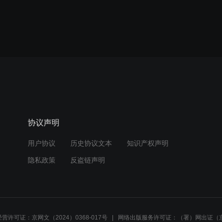
协议声明
用户协议
历史协议文本
知识产权声明
隐私政策
反盗链声明
营许可证：京网文（2024）0368-017号
网络出版服务许可证：（署）网出证（京