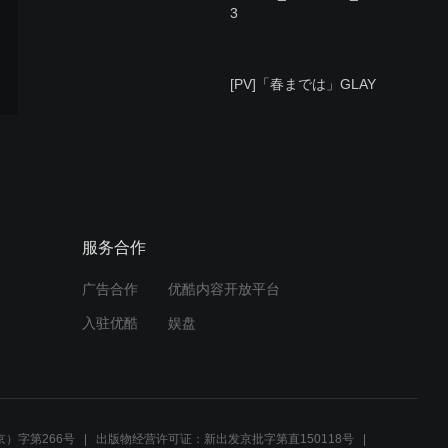
3
[PV]「春までは」GLAY
[PV]「好きなんです」星村
麻衣
服务合作
广告合作
优酷内容开放平台
[PV]「Heart」the generous
入驻优酷
娱盘
[PV]「Promise You」福井
舞
）字第266号
出版物经营许可证：新出发京批字第直150118号