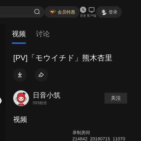
会员特惠
登录
历史
客户端
视频
讨论
[PV]「モウイチド」熊木杏里
日音小筑
关注
593粉丝
视频
录制房间
214842_20180715_11070