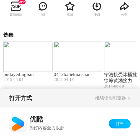
超清画质
收藏
下载
分享
468
选集
05:17
03:53
pudayedingban
0412batiekuaishan
宁浩接受冰桶挑战
2015-05-04
2015-04-13
徐峥黄渤接力
2014-08-18
打开方式
继续使用浏览器
Copyright©
2026
优酷 youku.com
版权所有
京ICP备06050721号-1
优酷
打开
为好内容全力以赴