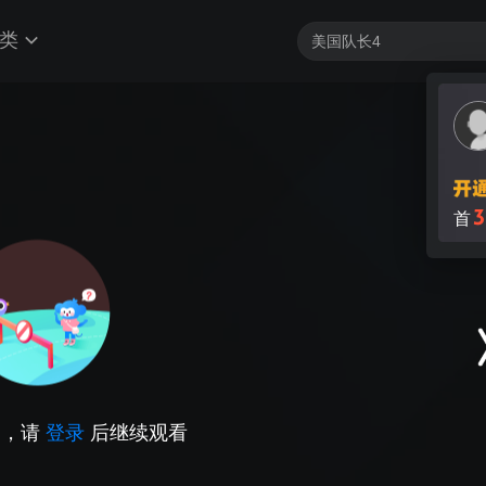
类
3
首
因，请
登录
后继续观看