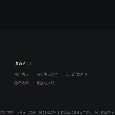
协议声明
用户协议
历史协议文本
知识产权声明
隐私政策
反盗链声明
营许可证：京网文（2024）0368-017号
网络出版服务许可证：（署）网出证（京