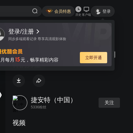
会员特惠
登录
历史
客户端
登录/注册
视频
讨论
同步多端观看记录 尊享高清观影体验
LIV品牌系列片—不同的角色，同
立即开通
15
月每月
元，畅享精彩内容
样的力量
捷安特（中国）
关注
5336粉丝
视频