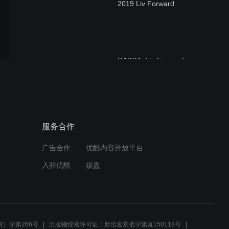
2019 Liv Forward
RADKA_Liv Forward
LIV品牌系列片—不同的角
服务合作
色，同样的力量
广告合作
优酷内容开放平台
入驻优酷
娱盘
2019骑Liv梦想家桂林站-骑
遇桂林 Liv临漓江
）字第266号
出版物经营许可证：新出发京批字第直150118号