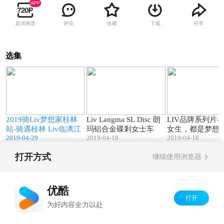
超清画质
评论
收藏
下载
分享
选集
0
04:52
00:10
2019骑Liv梦想家桂林
Liv Langma SL Disc 朗
LIV品牌系列片
站-骑遇桂林 Liv临漓江
玛铝合金碟剎女士车
女生，都是梦想
2019-04-29
2019-04-18
2019-04-18
打开方式
继续使用浏览器
Copyright©
2026
优酷 youku.com
版权所有
京ICP备06050721号-1
优酷
打开
为好内容全力以赴