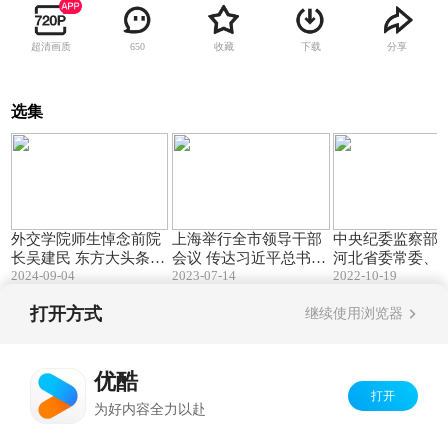
超清画质
收藏
下载
分享
650
选集
00:50
00:56
外交学院师生悼念前院
上海举行全市领导干部
中央纪委监察部
长吴建民 东方大头条 1
会议 传达习近平总书记
河北省委常委、
60619
2024-09-04
2023-07-14
2022-10-19
重要讲话精神 新闻夜线
长梁滨严重违纪
20181111
受调查[看东方]
打开方式
继续使用浏览器
Copyright©
2026
优酷 youku.com
版权所有
京ICP备06050721号-1
优酷
打开
为好内容全力以赴