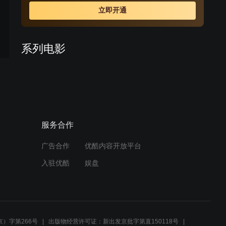
利当上了高谭市长。同时，马克斯的秘书西莉娅（米歇尔·
立即开通
菲佛 饰）意外获知了他们的秘密，在遭受他们迫害时意外
获得了超强能力，成为了亦正亦邪的猫女。蝙蝠侠这次将
面临“企鹅”和猫女的双重挑战！
系列电影
蝙蝠侠归来
预告
服务合作
蝙蝠侠与罗宾
预告
广告合作
优酷内容开放平台
入驻优酷
娱盘
周边视频
比小丑更厉害的角色“企
预告
鹅”上线，专挑长子杀害，看
）字第266号
出版物经营许可证：新出发京批字第直150118号