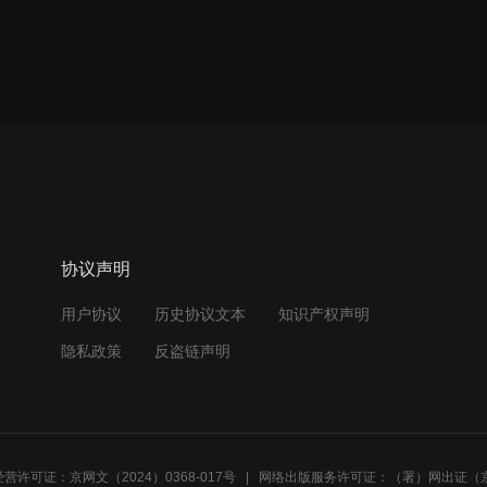
协议声明
用户协议
历史协议文本
知识产权声明
隐私政策
反盗链声明
营许可证：京网文（2024）0368-017号
网络出版服务许可证：（署）网出证（京