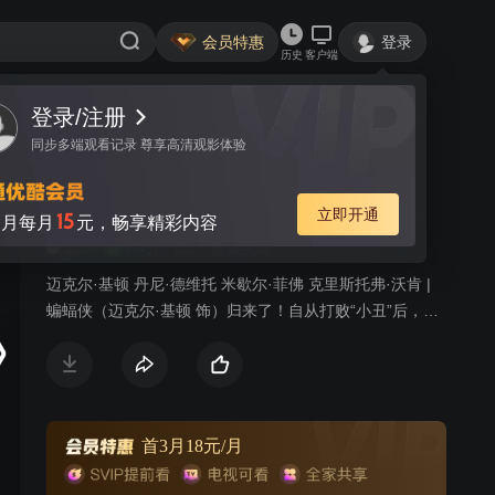
会员特惠
登录
历史
客户端
登录/注册
视频
讨论
107
同步多端观看记录 尊享高清观影体验
蝙蝠侠归来
简介
立即开通
15
月每月
元，畅享精彩内容
200
7.4分
DC
超级英雄
迈克尔·基顿 丹尼·德维托 米歇尔·菲佛 克里斯托弗·沃肯 |
蝙蝠侠（迈克尔·基顿 饰）归来了！自从打败“小丑”后，高
谭市获得片刻的宁静。然而，又一个强大的对手出现了！
这次是脾气乖张暴戾的“企鹅”（丹尼·德维托 饰）。“企
鹅”因为是次子，所以自幼就被父母遗弃，落下残疾，导
致“企鹅”对整个社会都心生不忿。长大后“企鹅”决心杀回高
谭市，将市内的长子都杀光，并控制整个高谭市。在迫使
首3月18元/月
邪恶商人马克斯（克里斯托弗·沃肯 饰）帮忙后，“企鹅”顺