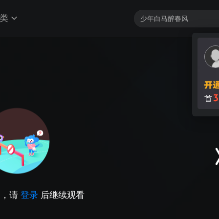
类
3
首
因，请
登录
后继续观看