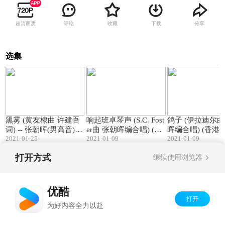
超清画质
评论
收藏
下载
分享
选集
03:10
02:38
黑雾 (黄友棣曲 许建吾
响起班卓琴声 (S.C. Fost
鸽子 (伊拉迪尔曲 张
词) -- 张朝晖(男高音)独
er曲 张朝晖编合唱) (香
晖编合唱) (香港重唱艺
2021-01-25
2021-01-09
2021-01-09
唱 (香港)
港重唱艺术团)
术团)
打开方式
继续使用浏览器
Copyright©
2026
优酷 youku.com
版权所有
京ICP备06050721号-1
优酷
打开
为好内容全力以赴