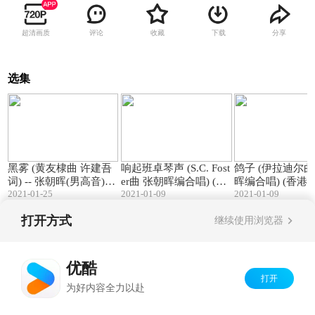
超清画质
评论
收藏
下载
分享
选集
03:10
02:38
黑雾 (黄友棣曲 许建吾
响起班卓琴声 (S.C. Fost
鸽子 (伊拉迪尔曲 张
词) -- 张朝晖(男高音)独
er曲 张朝晖编合唱) (香
晖编合唱) (香港重唱艺
2021-01-25
2021-01-09
2021-01-09
唱 (香港)
港重唱艺术团)
术团)
打开方式
继续使用浏览器
Copyright©
2026
优酷 youku.com
版权所有
京ICP备06050721号-1
优酷
打开
为好内容全力以赴