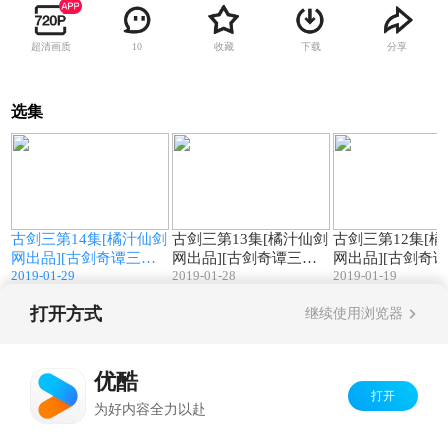
超清画质
收藏
下载
分享
10
选集
9
41:42
49:00
剑
古剑三第14集[橘汁仙剑
古剑三第13集[橘汁仙剑
古剑三第12集[
网出品][古剑奇谭三全
网出品][古剑奇谭三全
网出品][古剑奇
2019-01-29
2019-01-28
2019-01-19
剧情动画配音版]
剧情动画配音版]
剧情动画配音版]
打开方式
继续使用浏览器
Copyright©
2026
优酷 youku.com
版权所有
京ICP备06050721号-1
优酷
打开
为好内容全力以赴