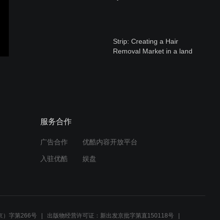
Strip: Creating a Hair
Removal Market in a land
without Hair , by BJ
Macatulad
Investors Expert Group
Think, PhilChamSH
20190119
服务合作
广告合作
优酷内容开放平台
Insights on the Evolving
入驻优酷
娱盘
Filipino, by Gayia Beyer
Intro: Brand Filipino
20190119
）字第266号
出版物经营许可证：新出发京批字第直150118号