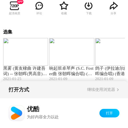
超清画质
评论
收藏
下载
分享
选集
03:10
02:38
黑雾 (黄友棣曲 许建吾
响起班卓琴声 (S.C. Fost
鸽子 (伊拉迪尔曲 张
词) -- 张朝晖(男高音)独
er曲 张朝晖编合唱) (香
晖编合唱) (香港重唱艺
2021-01-25
2021-01-09
2021-01-09
唱 (香港)
港重唱艺术团)
术团)
打开方式
继续使用浏览器
Copyright©
2026
优酷 youku.com
版权所有
京ICP备06050721号-1
优酷
打开
为好内容全力以赴