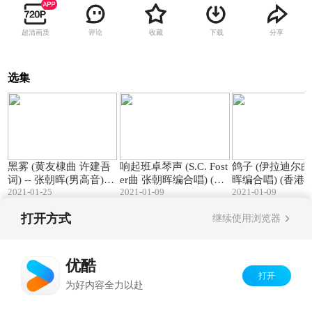
超清画质
评论
收藏
下载
分享
选集
03:10
02:38
黑雾 (黄友棣曲 许建吾
响起班卓琴声 (S.C. Fost
鸽子 (伊拉迪尔曲 张
词) -- 张朝晖(男高音)独
er曲 张朝晖编合唱) (香
晖编合唱) (香港重唱艺
2021-01-25
2021-01-09
2021-01-09
唱 (香港)
港重唱艺术团)
术团)
打开方式
继续使用浏览器
Copyright©
2026
优酷 youku.com
版权所有
京ICP备06050721号-1
优酷
打开
为好内容全力以赴