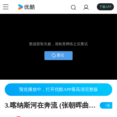
下载APP
数据获取失败，请检查网络之后重试
重试
预览播放中，打开优酷APP看高清完整版
3.喀纳斯河在奔流 (张朝晖曲词) 指挥: 张朝晖 (香港首演)
+追