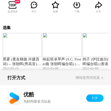
超清画质
评论
收藏
下载
分享
选集
03:10
02:38
黑雾 (黄友棣曲 许建吾
响起班卓琴声 (S.C. Fost
鸽子 (伊拉迪尔曲 张
词) -- 张朝晖(男高音)独
er曲 张朝晖编合唱) (香
晖编合唱) (香港重唱艺
2021-01-25
2021-01-09
2021-01-09
唱 (香港)
港重唱艺术团)
术团)
打开方式
继续使用浏览器
Copyright©
2026
优酷 youku.com
版权所有
京ICP备06050721号-1
优酷
打开
为好内容全力以赴