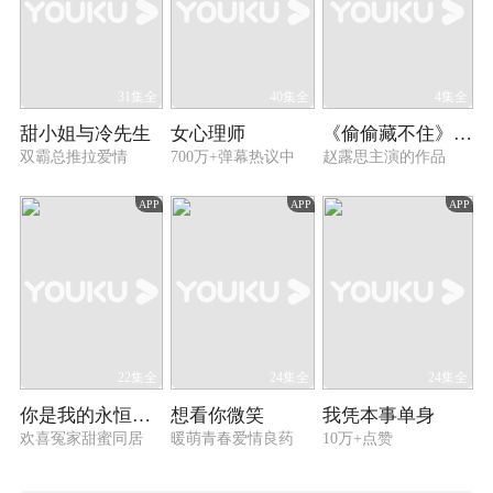
31集全
40集全
4集全
甜小姐与冷先生
女心理师
《偷偷藏不住》心动幕后特辑
双霸总推拉爱情
700万+弹幕热议中
赵露思主演的作品
APP
APP
APP
22集全
24集全
24集全
你是我的永恒星辰
想看你微笑
我凭本事单身
欢喜冤家甜蜜同居
暖萌青春爱情良药
10万+点赞