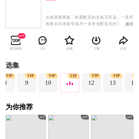
出身普通家庭，热爱配音的女孩贝耳朵，一直怀
抱着去日本留学成为一名专业配音员的梦想，但
展开
母亲却希望她在最有资本的年龄嫁给富人，为此
不断安排相亲，让贝耳朵疲于应对。为了凑齐留
学的费用，也为了帮闺蜜唐栗救急，贝耳朵无奈
超清画质
收藏
下载
分享
520
之下加入了一档情侣真人秀的节目，在节目中偶
遇了家世显赫的小提琴制琴师叶抒微。叶抒微出
身艺术世家，有极高的音乐造诣，无论在作曲界
选集
还是小提琴制琴界都是一位低调而神秘的大神级
VIP
VIP
VIP
VIP
VIP
V
人物，因为跟外甥郁升打赌失败，不得不愿赌服
VIP
8
9
10
12
13
14
输参与真人秀，替郁升解除危局。事实上，吸引
叶抒微参与节目真正的原因并非他与郁升的赌
注，而是寻找答对他的试音题目的辨音天才。因
为真人秀遭遇诚信危机，贝耳朵与叶抒微开始了
为你推荐
热闹又搞笑的同居生活，一对欢喜冤家不约而同
的陷入了这份奇妙浪漫的缘分最终在一起。
APP
APP
APP