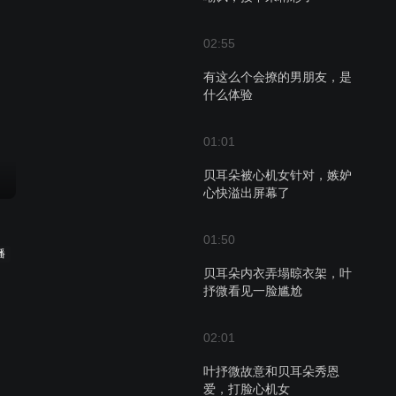
02:55
有这么个会撩的男朋友，是
什么体验
01:01
贝耳朵被心机女针对，嫉妒
心快溢出屏幕了
01:50
播
贝耳朵内衣弄塌晾衣架，叶
抒微看见一脸尴尬
02:01
叶抒微故意和贝耳朵秀恩
爱，打脸心机女