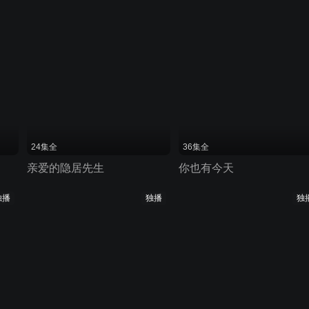
24集全
36集全
亲爱的隐居先生
你也有今天
独播
独播
独