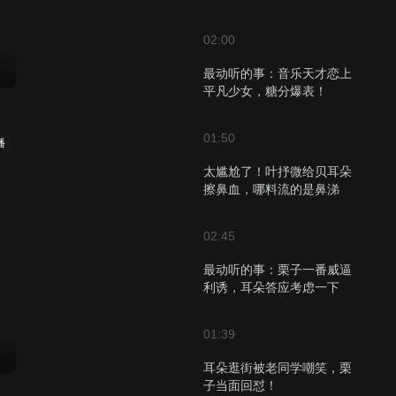
02:00
最动听的事：音乐天才恋上
平凡少女，糖分爆表！
01:50
播
太尴尬了！叶抒微给贝耳朵
擦鼻血，哪料流的是鼻涕
02:45
最动听的事：栗子一番威逼
利诱，耳朵答应考虑一下
01:39
耳朵逛街被老同学嘲笑，栗
子当面回怼！