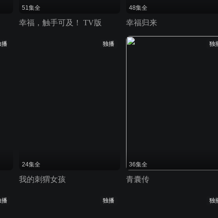
51集全
48集全
幸福，触手可及！ TV版
幸福归来
独播
独播
独
24集全
36集全
我的刺猬女孩
青囊传
独播
独播
独