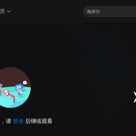
类
因，请
登录
后继续观看