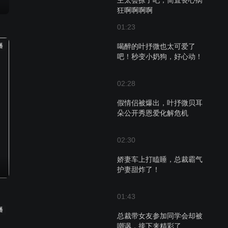
主太会撩了吧，简直丧心病
狂啊啊啊啊
01:23
播
喝醉的叶抒微也太可爱了
吧！秒变小奶狗，好心动！
02:28
假情侣被爆出，叶抒微贝耳
朵公开秀恩爱化解危机
02:30
娇妻车上打瞌睡，总裁霸气
护妻甜炸了！
01:43
播
总裁带女友参加同学会却被
嘲讽，接下来精彩了