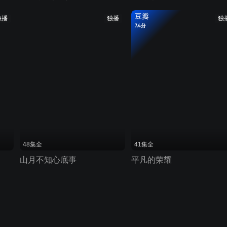
豆瓣
独播
独播
独
7.4分
48集全
41集全
山月不知心底事
平凡的荣耀