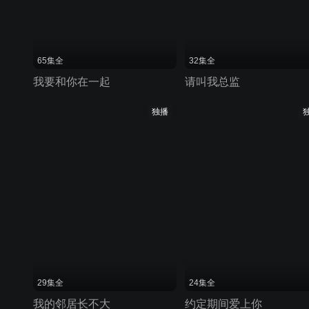
65集全
32集全
我要和你在一起
请叫我总监
独播
29集全
24集全
我的邻居长不大
约定期间爱上你