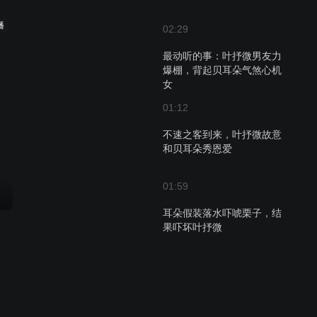
播
02:29
最动听的事：叶抒微男友力
爆棚，背起贝耳朵气煞心机
女
01:12
不速之客到来，叶抒微故意
和贝耳朵秀恩爱
01:59
耳朵假装落水吓唬栗子，结
果吓坏叶抒微
01:13
栗子一番威逼利诱，耳朵终
于答应帮她