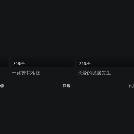
30集全
24集全
一路繁花相送
亲爱的隐居先生
独播
独播
独