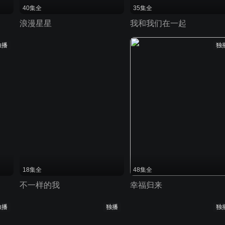
40集全
35集全
浪漫星星
我和我们在一起
独播
独
18集全
48集全
不一样的我
幸福归来
独播
独播
独