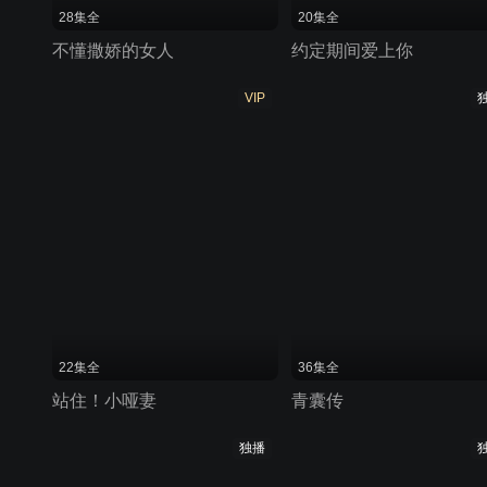
28集全
20集全
不懂撒娇的女人
约定期间爱上你
VIP
22集全
36集全
站住！小哑妻
青囊传
独播