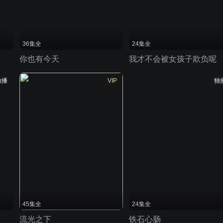
36集全
24集全
你也有今天
我才不会被女孩子欺负呢
独播
VIP
独
45集全
24集全
流光之下
铁石心肠