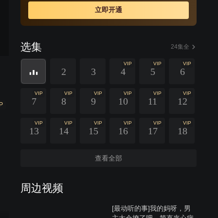
立即开通
选集
24集全
VIP
VIP
VIP
2
3
4
5
6
VIP
VIP
VIP
VIP
VIP
VIP
7
8
9
10
11
12
P
VIP
VIP
VIP
VIP
VIP
VIP
13
14
15
16
17
18
查看全部
周边视频
[最动听的事]我的妈呀，男