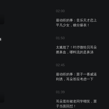
02:00
最动听的事：音乐天才恋上
平凡少女，糖分爆表！
01:50
播
太尴尬了！叶抒微给贝耳朵
擦鼻血，哪料流的是鼻涕
02:45
最动听的事：栗子一番威逼
利诱，耳朵答应考虑一下
01:39
耳朵逛街被老同学嘲笑，栗
子当面回怼！