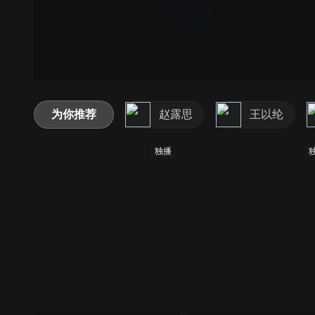
为你推荐
赵露思
王以纶
独播