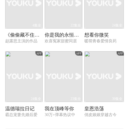
4集全
22集全
24集全
《偷偷藏不住》心动幕后特辑
你是我的永恒星辰
想看你微笑
赵露思主演的作品
欢喜冤家甜蜜同居
暖萌青春爱情良药
APP
APP
APP
24集全
23集全
39集全
温德瑞拉日记
我在顶峰等你
皇恩浩荡
霸总宠妻先婚后爱
30万+弹幕热议中
俏皮娘娘穿越古今