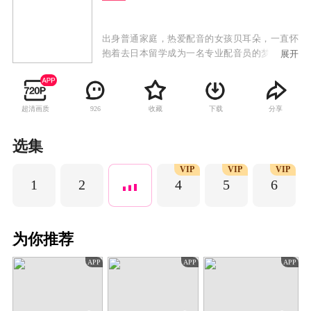
出身普通家庭，热爱配音的女孩贝耳朵，一直怀
抱着去日本留学成为一名专业配音员的梦想，但
展开
母亲却希望她在最有资本的年龄嫁给富人，为此
不断安排相亲，让贝耳朵疲于应对。为了凑齐留
学的费用，也为了帮闺蜜唐栗救急，贝耳朵无奈
超清画质
收藏
下载
分享
926
之下加入了一档情侣真人秀的节目，在节目中偶
遇了家世显赫的小提琴制琴师叶抒微。叶抒微出
身艺术世家，有极高的音乐造诣，无论在作曲界
选集
还是小提琴制琴界都是一位低调而神秘的大神级
VIP
VIP
VIP
人物，因为跟外甥郁升打赌失败，不得不愿赌服
1
2
4
5
6
输参与真人秀，替郁升解除危局。事实上，吸引
叶抒微参与节目真正的原因并非他与郁升的赌
注，而是寻找答对他的试音题目的辨音天才。因
为真人秀遭遇诚信危机，贝耳朵与叶抒微开始了
为你推荐
热闹又搞笑的同居生活，一对欢喜冤家不约而同
的陷入了这份奇妙浪漫的缘分最终在一起。
APP
APP
APP