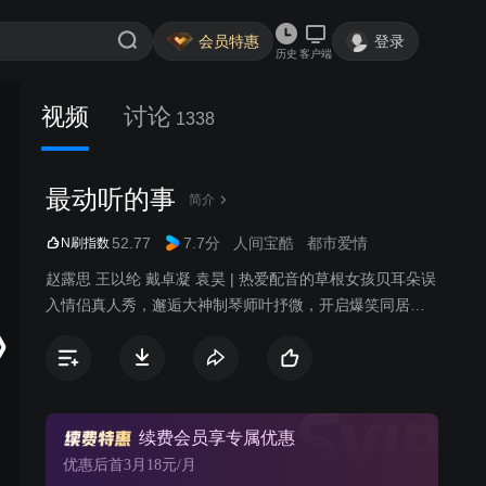
会员特惠
登录
历史
客户端
视频
讨论
1338
最动听的事
简介
52.77
7.7分
人间宝酷
都市爱情
N刷指数
赵露思 王以纶 戴卓凝 袁昊 | 热爱配音的草根女孩贝耳朵误
入情侣真人秀，邂逅大神制琴师叶抒微，开启爆笑同居生
活。
续费会员享专属优惠
优惠后首3月18元/月