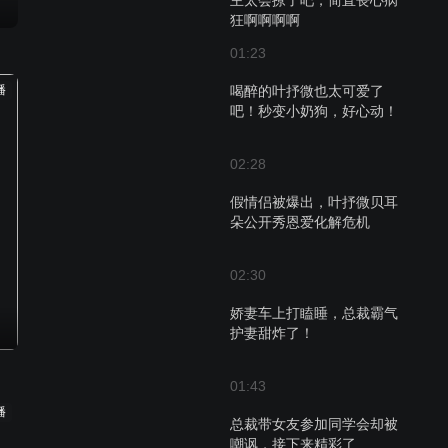
主太会撩了吧，简直丧心病
狂啊啊啊啊
01:23
播
喝醉的叶抒微也太可爱了
吧！秒变小奶狗，好心动！
02:28
假情侣被爆出，叶抒微贝耳
朵公开秀恩爱化解危机
02:30
娇妻车上打瞌睡，总裁霸气
护妻甜炸了！
01:43
播
总裁带女友参加同学会却被
嘲讽，接下来精彩了